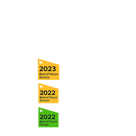
5706 S. MacDill Avenue
Tampa, FL 33611
Tel:
(813) 259-1111
Fax:
(813) 258-9090
info@ramoscompanies.com