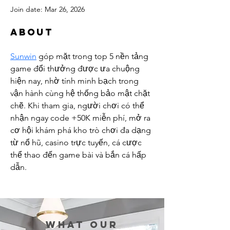
Join date: Mar 26, 2026
About
Sunwin
 góp mặt trong top 5 nền tảng 
game đổi thưởng được ưa chuộng 
hiện nay, nhờ tính minh bạch trong 
vận hành cùng hệ thống bảo mật chặt 
chẽ. Khi tham gia, người chơi có thể 
nhận ngay code +50K miễn phí, mở ra 
cơ hội khám phá kho trò chơi đa dạng 
từ nổ hũ, casino trực tuyến, cá cược 
thể thao đến game bài và bắn cá hấp 
dẫn.
WHAT our